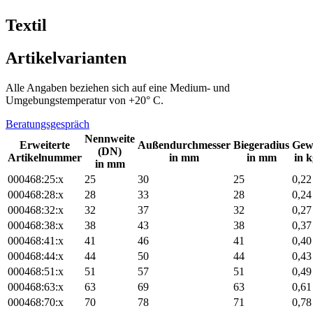
Textil
Artikelvarianten
Alle Angaben beziehen sich auf eine Medium- und
Umgebungstemperatur von +20° C.
Beratungsgespräch
Nennweite
Erweiterte
Außendurchmesser
Biegeradius
Gew
(DN)
Artikelnummer
in mm
in mm
in 
in mm
000468:25:x
25
30
25
0,22
000468:28:x
28
33
28
0,24
000468:32:x
32
37
32
0,27
000468:38:x
38
43
38
0,37
000468:41:x
41
46
41
0,40
000468:44:x
44
50
44
0,43
000468:51:x
51
57
51
0,49
000468:63:x
63
69
63
0,61
000468:70:x
70
78
71
0,78