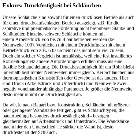
Exkurs: Druckfestigkeit bei Schläuchen
Unsere Schläuche sind sowohl für einen drucklosen Betrieb als auch
für einen druckbeaufschlagten Betrieb ausgelegt, z.B. für die
aspirative und pneumatische Förderung nicht brennbarer Stäube und
Schüttgüter. Einzelne schwere Schläuche können mit
einem Arbeitsdruck von bis zu 4 bar betrieben werden (bei
Nennweite 100). Verglichen mit einem Druckluftnetz mit einem
Betriebsdruck von z.B. 6 bar scheint das nicht sehr viel zu sein.
Doch ein solcher Vergleich ist unzulässig, weil eine fest installiertes
Rohrleitungsnetz andere Anforderungen erfüllen muss als eine
flexible Schlauchleitung. Die Druckbeständigkeit für ein Rohr bleibt
innerhalb bestimmter Nennweiten immer gleich. Bei Schläuchen aus
thermoplastischen Kunststoffen oder Gewebe ist das anders. Hier
sind Druck (Arbeitsdruck und Unterdruck) und Nennweite zwei
negativ voneinander abhängige Parameter. Je größer die Nennweite,
desto mehr nimmt die Druckfestigkeit ab.
Da wir, je nach Bauart bzw. Konstruktion, Schläuche mit größerer
oder geringerer Wandstärke fertigen, gibt es Schlauchtypen, die
bauartbedingt besonders druckbeständig sind - bezogen
gleichermaßen auf Arbeitsdruck und Unterdruck. Die Wandstärke
macht hier den Unterschied: Je stärker die Wand ist, desto
druckfester ist der Schlauch.