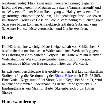
reaktionsfreudig (Fluor kann unter Feuererscheinung reagieren),
farbig und reagieren mit Metallen zu Salzen (Namensherkunft) und
mit Wasserstoff unter Normalbedingung zu Halogenwasserstoffen
(gasförmige, einprotonige Säuren). Halogenhaltige Produkte setzen
im Brandfall korrosive Gase frei, die in Verbindung mit Feuchtigkeit
Salzsäure bilden können. Als elektrisch leitfähige Substanz kann
Salzsäure Kurzschlüsse verursachen und Geräte zerstören.
Härte
Die Härte ist eine wichtige Materialeigenschaft von Schläuchen. Sie
beschreibt den mechanischen Widerstand eines Werkstoffs gegen
das Eindringen eines härteren Körpers. Die Härte wird am relativen
Widerstand des Werkstoffs gegenüber einem Eindringkörper
gemessen. Je höher der Betrag, desto härter der Werkstoff.
Es existieren verschiedene Härteprüfverfahren. Bei kautschukartigen
Stoffen erfolgt die Bestimmung der
Shore-Härte
nach DIN 53 505.
Eine Nadel (Kegelstumpf bei Shore A und Kegel bei Shore D) wird
mit einer bestimmten Federspannung in die Probe gedrückt. Die
Eindringtiefe ist ein Maß für Härte (Skalenbereich 0 bis 100 in
Shore).
Hinterwanderung