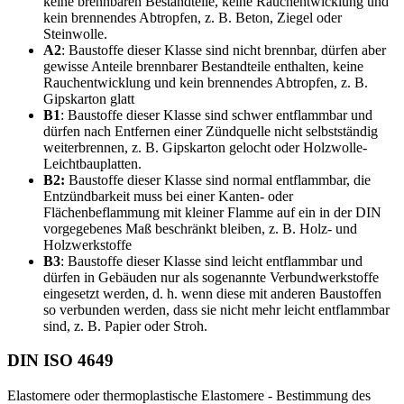
keine brennbaren Bestandteile, keine Rauchentwicklung und
kein brennendes Abtropfen, z. B. Beton, Ziegel oder
Steinwolle.
A2
: Baustoffe dieser Klasse sind nicht brennbar, dürfen aber
gewisse Anteile brennbarer Bestandteile enthalten, keine
Rauchentwicklung und kein brennendes Abtropfen, z. B.
Gipskarton glatt
B1
: Baustoffe dieser Klasse sind schwer entflammbar und
dürfen nach Entfernen einer Zündquelle nicht selbstständig
weiterbrennen, z. B. Gipskarton gelocht oder Holzwolle-
Leichtbauplatten.
B2:
Baustoffe dieser Klasse sind normal entflammbar, die
Entzündbarkeit muss bei einer Kanten- oder
Flächenbeflammung mit kleiner Flamme auf ein in der DIN
vorgegebenes Maß beschränkt bleiben, z. B. Holz- und
Holzwerkstoffe
B3
: Baustoffe dieser Klasse sind leicht entflammbar und
dürfen in Gebäuden nur als sogenannte Verbundwerkstoffe
eingesetzt werden, d. h. wenn diese mit anderen Baustoffen
so verbunden werden, dass sie nicht mehr leicht entflammbar
sind, z. B. Papier oder Stroh.
DIN ISO 4649
Elastomere oder thermoplastische Elastomere - Bestimmung des