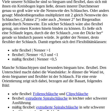
Viele unserer Schläuche sind so biegsam und flexibel, dass sich mit
ihnen ein Kreisbogen legen ließe, dessen innerer Durchmesser
genau so groß wäre wie die Nennweite des Schlauches. Oder anders
gesagt: Mindestbiegeradius multipliziert mit 2 gleich Nennweite des
Schlauches („Faktor 2") oder auch „Nenner 2“ bei Biegeradius
geteilt durch Nennweite. Ein solcher Schlauch wäre also flexibel
genug, um einen Knoten hinein binden zu können. Es ließe sich
eine Schlaufe legen, durch die der Schlauch „von der Dicke her“
gerade so hindurch passen würde. Je größer der Nenner, desto
flexibler der Schlauch. Damit ergeben sich drei Flexibilitätsklassen:
sehr flexibel | Nenner >1
flexibel | Nenner >0,5 und <1
mäßig flexibel | Nenner <0,5
Manche Schlauchtypen sind besonders biegsam bzw. flexibel. Den
Unterschied macht dabei die Wandstärke: Je dünner die Wand ist,
desto biegsamer und flexibler ist der Schlauch. Für eine erste
Orientierung zeigt sich dabei, bezogen auf die Bauart, folgendes
Bild:
sehr flexibel:
Folienschläuche
und
Clipschläuche
flexibel:
extrudierte Spiralschläuche
in leichter oder schwerer
Ausführung
mäßig flexibel:
extrudierte Spiralschläuche
in sehr schwerer