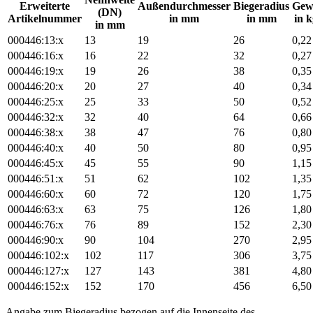
Erweiterte
Außendurchmesser
Biegeradius
Gew
(DN)
Artikelnummer
in mm
in mm
in 
in mm
000446:13:x
13
19
26
0,22
000446:16:x
16
22
32
0,27
000446:19:x
19
26
38
0,35
000446:20:x
20
27
40
0,34
000446:25:x
25
33
50
0,52
000446:32:x
32
40
64
0,66
000446:38:x
38
47
76
0,80
000446:40:x
40
50
80
0,95
000446:45:x
45
55
90
1,15
000446:51:x
51
62
102
1,35
000446:60:x
60
72
120
1,75
000446:63:x
63
75
126
1,80
000446:76:x
76
89
152
2,30
000446:90:x
90
104
270
2,95
000446:102:x
102
117
306
3,75
000446:127:x
127
143
381
4,80
000446:152:x
152
170
456
6,50
Angabe zum Biegeradius bezogen auf die Innenseite des