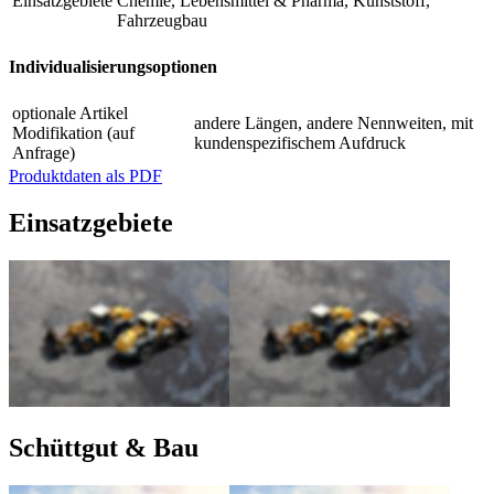
Einsatzgebiete
Chemie, Lebensmittel & Pharma, Kunststoff,
Fahrzeugbau
Individualisierungsoptionen
optionale Artikel
andere Längen, andere Nennweiten, mit
Modifikation (auf
kundenspezifischem Aufdruck
Anfrage)
Produktdaten als PDF
Einsatzgebiete
Schüttgut & Bau