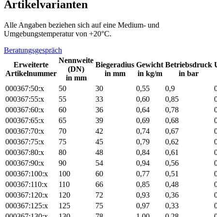
Artikelvarianten
Alle Angaben beziehen sich auf eine Medium- und
Umgebungstemperatur von +20°C.
Beratungsgespräch
Nennweite
Erweiterte
Biegeradius
Gewicht
Betriebsdruck
(DN)
Artikelnummer
in mm
in kg/m
in bar
in mm
000367:50:x
50
30
0,55
0,9
000367:55:x
55
33
0,60
0,85
000367:60:x
60
36
0,64
0,78
000367:65:x
65
39
0,69
0,68
000367:70:x
70
42
0,74
0,67
000367:75:x
75
45
0,79
0,62
000367:80:x
80
48
0,84
0,61
000367:90:x
90
54
0,94
0,56
000367:100:x
100
60
0,77
0,51
000367:110:x
110
66
0,85
0,48
000367:120:x
120
72
0,93
0,36
000367:125:x
125
75
0,97
0,33
000367:130:x
130
78
1,00
0,28