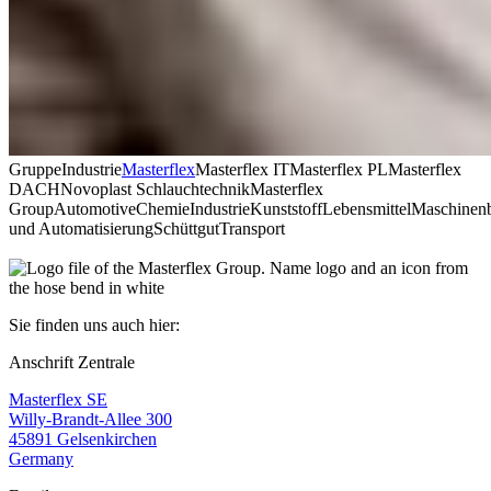
Gruppe
Industrie
Masterflex
Masterflex IT
Masterflex PL
Masterflex
DACH
Novoplast Schlauchtechnik
Masterflex
Group
Automotive
Chemie
Industrie
Kunststoff
Lebensmittel
Maschinen
und Automatisierung
Schüttgut
Transport
Sie finden uns auch hier:
Anschrift Zentrale
Masterflex SE
Willy-Brandt-Allee 300
45891 Gelsenkirchen
Germany