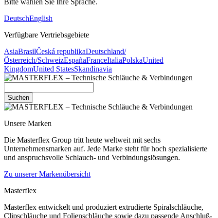
Bitte wählen Sie Ihre Sprache.
Deutsch
English
Verfügbare Vertriebsgebiete
Asia
Brasil
Česká republika
Deutschland/
Österreich/Schweiz
España
France
Italia
Polska
United
Kingdom
United States
Skandinavia
Suchen
Unsere Marken
Die Masterflex Group tritt heute weltweit mit sechs
Unternehmensmarken auf. Jede Marke steht für hoch spezialisierte
und anspruchsvolle Schlauch- und Verbindungslösungen.
Zu unserer Markenübersicht
Masterflex
Masterflex entwickelt und produziert extrudierte Spiralschläuche,
Clipschläuche und Folienschläuche sowie dazu passende Anschluß-