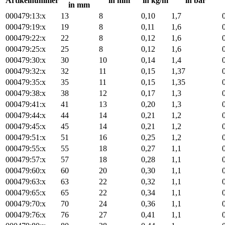
Artikelnummer
in mm
in kg/m
in bar
in mm
000479:13:x
13
8
0,10
1,7
000479:19:x
19
8
0,11
1,6
000479:22:x
22
8
0,12
1,6
000479:25:x
25
8
0,12
1,6
000479:30:x
30
10
0,14
1,4
000479:32:x
32
11
0,15
1,37
000479:35:x
35
11
0,15
1,35
000479:38:x
38
12
0,17
1,3
000479:41:x
41
13
0,20
1,3
000479:44:x
44
14
0,21
1,2
000479:45:x
45
14
0,21
1,2
000479:51:x
51
16
0,25
1,2
000479:55:x
55
18
0,27
1,1
000479:57:x
57
18
0,28
1,1
000479:60:x
60
20
0,30
1,1
000479:63:x
63
22
0,32
1,1
000479:65:x
65
22
0,34
1,1
000479:70:x
70
24
0,36
1,1
000479:76:x
76
27
0,41
1,1