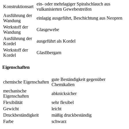
ein- oder mehrlagiger Spiralschlauch aus
Konstruktionsart
vulkanisierten Gewebestreifen
Ausführung der
einlagig ausgeführt, Beschichtung aus Neopren
Wandung
Werkstoff der
Glasgewebe
Wandung
Ausführung der
ausgeführt als Kordel
Kordel
Werkstoff der
Glasfibergarn
Kordel
Eigenschaften
gute Beständigkeit gegenüber
chemische Eigenschaften
Chemikalien
mechanische
abknicksicher
Eigenschaften
Flexibilität
sehr flexibel
Gewicht
leicht
Druckbeständigkeit
mäßig druckbeständig
Farbe
schwarz