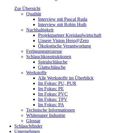
Zur Übersicht
Qualität
Interview mit Pascal Ruda
Interview mit Robin Huth
Nachhaltigkeit
Projektpartner Kreislaufwirtschaft
Unsere Vision Hero@Zero
Ökologische Verantwortung
Fertigungsprozesse
Schlauchkonstruktionen
Spiralschläuche
Glattschläuche
Werkstoffe
Alle Werkstoffe im Überblick
Im Fokus: PU, PUR
Im Fokus: PE
Im Fokus: PVC
Im Fokus: TPV
Im Fokus: PA
Technische Informationen
Whitepaper Industrie
Glossar
Schlauchfinder
Unternehmen