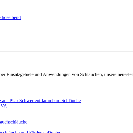
- über Einsatzgebiete und Anwendungen von Schläuchen, unsere neueste
e aus PU / Schwer entflammbare Schläuche
/EVA
rauchschläuche
ugschläuche und Förderschläuche