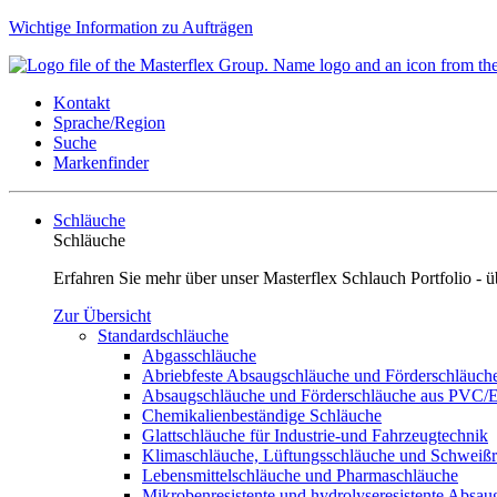
Wichtige Information zu Aufträgen
Kontakt
Sprache/Region
Suche
Markenfinder
Schläuche
Schläuche
Erfahren Sie mehr über unser Masterflex Schlauch Portfolio 
Zur Übersicht
Standardschläuche
Abgasschläuche
Abriebfeste Absaugschläuche und Förderschläuch
Absaugschläuche und Förderschläuche aus PVC
Chemikalienbeständige Schläuche
Glattschläuche für Industrie-und Fahrzeugtechnik
Klimaschläuche, Lüftungsschläuche und Schweiß
Lebensmittelschläuche und Pharmaschläuche
Mikrobenresistente und hydrolyseresistente Absa