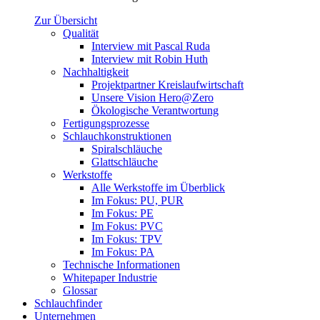
Zur Übersicht
Qualität
Interview mit Pascal Ruda
Interview mit Robin Huth
Nachhaltigkeit
Projektpartner Kreislaufwirtschaft
Unsere Vision Hero@Zero
Ökologische Verantwortung
Fertigungsprozesse
Schlauchkonstruktionen
Spiralschläuche
Glattschläuche
Werkstoffe
Alle Werkstoffe im Überblick
Im Fokus: PU, PUR
Im Fokus: PE
Im Fokus: PVC
Im Fokus: TPV
Im Fokus: PA
Technische Informationen
Whitepaper Industrie
Glossar
Schlauchfinder
Unternehmen