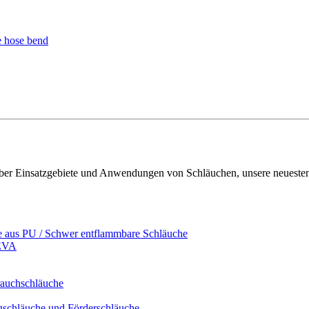
- über Einsatzgebiete und Anwendungen von Schläuchen, unsere neueste
e aus PU / Schwer entflammbare Schläuche
/EVA
rauchschläuche
ugschläuche und Förderschläuche