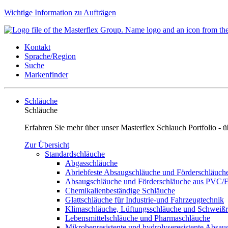
Wichtige Information zu Aufträgen
Kontakt
Sprache/Region
Suche
Markenfinder
Schläuche
Schläuche
Erfahren Sie mehr über unser Masterflex Schlauch Portfolio 
Zur Übersicht
Standardschläuche
Abgasschläuche
Abriebfeste Absaugschläuche und Förderschläuch
Absaugschläuche und Förderschläuche aus PVC
Chemikalienbeständige Schläuche
Glattschläuche für Industrie-und Fahrzeugtechnik
Klimaschläuche, Lüftungsschläuche und Schweiß
Lebensmittelschläuche und Pharmaschläuche
Mikrobenresistente und hydrolyseresistente Absa