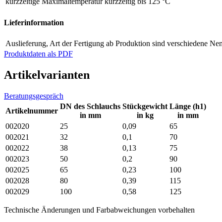
kurzzeitige Maximaltemperatur
kurzzeitig bis 125 °C
Lieferinformation
Auslieferung, Art der Fertigung
ab Produktion sind verschiedene Nen
Produktdaten als PDF
Artikelvarianten
Beratungsgespräch
DN des Schlauchs
Stückgewicht
Länge (h1)
Artikelnummer
in mm
in kg
in mm
002020
25
0,09
65
002021
32
0,1
70
002022
38
0,13
75
002023
50
0,2
90
002025
65
0,23
100
002028
80
0,39
115
002029
100
0,58
125
Technische Änderungen und Farbabweichungen vorbehalten