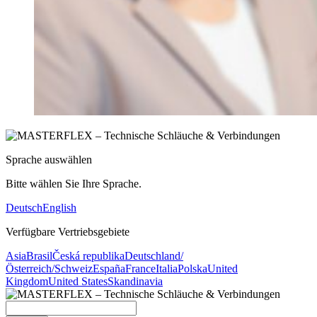
Sprache auswählen
Bitte wählen Sie Ihre Sprache.
Deutsch
English
Verfügbare Vertriebsgebiete
Asia
Brasil
Česká republika
Deutschland/
Österreich/Schweiz
España
France
Italia
Polska
United
Kingdom
United States
Skandinavia