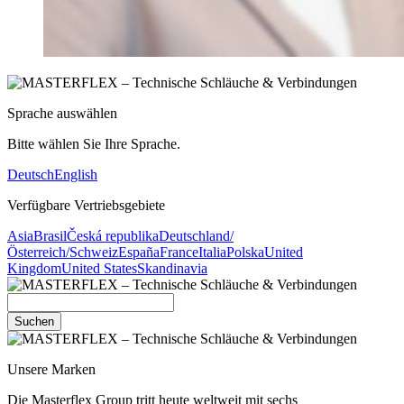
Sprache auswählen
Bitte wählen Sie Ihre Sprache.
Deutsch
English
Verfügbare Vertriebsgebiete
Asia
Brasil
Česká republika
Deutschland/
Österreich/Schweiz
España
France
Italia
Polska
United
Kingdom
United States
Skandinavia
Suchen
Unsere Marken
Die Masterflex Group tritt heute weltweit mit sechs