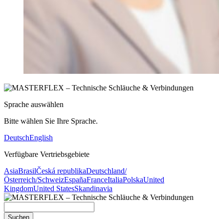
Sprache auswählen
Bitte wählen Sie Ihre Sprache.
Deutsch
English
Verfügbare Vertriebsgebiete
Asia
Brasil
Česká republika
Deutschland/
Österreich/Schweiz
España
France
Italia
Polska
United
Kingdom
United States
Skandinavia
Suchen