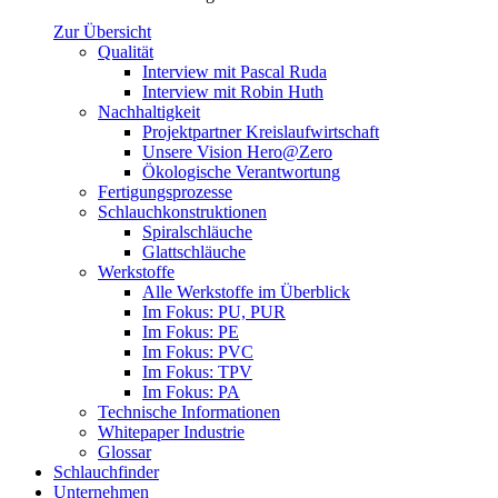
Zur Übersicht
Qualität
Interview mit Pascal Ruda
Interview mit Robin Huth
Nachhaltigkeit
Projektpartner Kreislaufwirtschaft
Unsere Vision Hero@Zero
Ökologische Verantwortung
Fertigungsprozesse
Schlauchkonstruktionen
Spiralschläuche
Glattschläuche
Werkstoffe
Alle Werkstoffe im Überblick
Im Fokus: PU, PUR
Im Fokus: PE
Im Fokus: PVC
Im Fokus: TPV
Im Fokus: PA
Technische Informationen
Whitepaper Industrie
Glossar
Schlauchfinder
Unternehmen