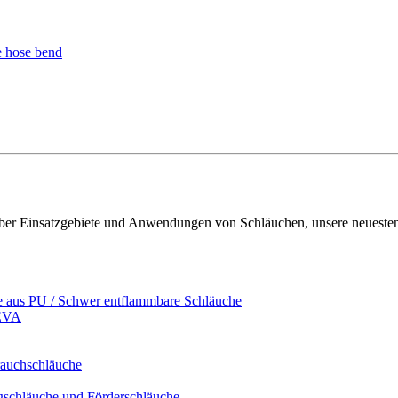
- über Einsatzgebiete und Anwendungen von Schläuchen, unsere neueste
e aus PU / Schwer entflammbare Schläuche
/EVA
rauchschläuche
ugschläuche und Förderschläuche