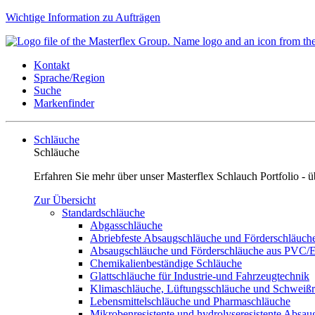
Wichtige Information zu Aufträgen
Kontakt
Sprache/Region
Suche
Markenfinder
Schläuche
Schläuche
Erfahren Sie mehr über unser Masterflex Schlauch Portfolio 
Zur Übersicht
Standardschläuche
Abgasschläuche
Abriebfeste Absaugschläuche und Förderschläuch
Absaugschläuche und Förderschläuche aus PVC
Chemikalienbeständige Schläuche
Glattschläuche für Industrie-und Fahrzeugtechnik
Klimaschläuche, Lüftungsschläuche und Schweiß
Lebensmittelschläuche und Pharmaschläuche
Mikrobenresistente und hydrolyseresistente Absa