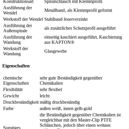
Konstruktionsart
Spiralschlauch mit Klemmprofil
Ausführung der
Metallband‚ als Klemmprofil geformt
Wendel
Werkstoff der Wendel
Stahlband feuerverzinkt
Ausführung der
als zusätzliches Schutzprofil ausgeführt
Außenspirale
Ausführung der
einseitig kaschiert ausgeführt, Kaschierung
Wandung
aus KAPTON®
Werkstoff der
Glasgewebe
Wandung
Eigenschaften
chemische
sehr gute Beständigkeit gegenüber
Eigenschaften
Chemikalien
Flexibilität
sehr flexibel
Gewicht
leicht
Druckbeständigkeit
mäßig druckbeständig
Farbe
außen weiß‚ innen gelb-gold
die Beständigkeit gegenüber Chemikalien ist
vergleichbar mit den Master-Clip PTFE
Schläuchen‚ jedoch über einen weitaus
Sonstiges