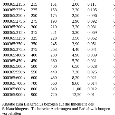
000365:215:x
215
151
2,00
0,118
000365:225:x
225
158
2,20
0,105
000365:250:x
250
175
2,50
0,096
000365:275:x
275
193
2,90
0,092
000365:300:x
300
210
3,20
0,081
000365:315:x
315
221
3,30
0,069
000365:325:x
325
228
3,50
0,062
000365:350:x
350
245
3,90
0,051
000365:375:x
375
263
4,40
0,041
000365:400:x
400
280
4,90
0,039
000365:450:x
450
360
5,70
0,031
000365:500:x
500
400
6,50
0,028
000365:550:x
550
440
7,30
0,025
000365:600:x
600
480
8,20
0,021
000365:700:x
700
560
9,60
0,014
000365:800:x
800
640
11,00
0,012
000365:900:x
900
720
12,50
0,01
Angabe zum Biegeradius bezogen auf die Innenseite des
Schlauchbogens | Technische Änderungen und Farbabweichungen
vorbehalten