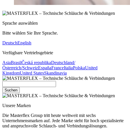
Sprache auswählen
Bitte wählen Sie Ihre Sprache.
Deutsch
English
Verfügbare Vertriebsgebiete
Asia
Brasil
Česká republika
Deutschland/
Österreich/Schweiz
España
France
Italia
Polska
United
Kingdom
United States
Skandinavia
Suchen
Unsere Marken
Die Masterflex Group tritt heute weltweit mit sechs
Unternehmensmarken auf. Jede Marke steht für hoch spezialisierte
und anspruchsvolle Schlauch- und Verbindungslösungen.