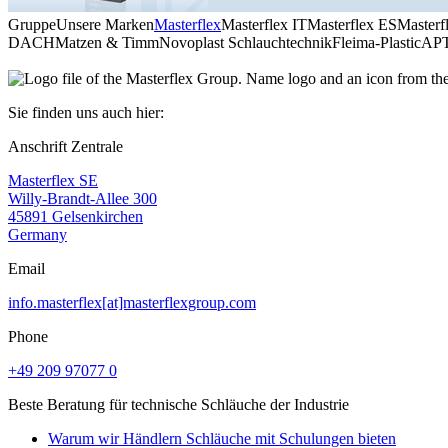
Gruppe
Unsere Marken
Masterflex
Masterflex IT
Masterflex ES
Masterf
DACH
Matzen & Timm
Novoplast Schlauchtechnik
Fleima-Plastic
AP
Sie finden uns auch hier:
Anschrift Zentrale
Masterflex SE
Willy-Brandt-Allee 300
45891 Gelsenkirchen
Germany
Email
info.masterflex[at]masterflexgroup.com
Phone
+49 209 97077 0
Beste Beratung für technische Schläuche der Industrie
Warum wir Händlern Schläuche mit Schulungen bieten